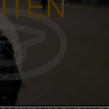
ITEN
EN OP HUN
 OF
AN EEN