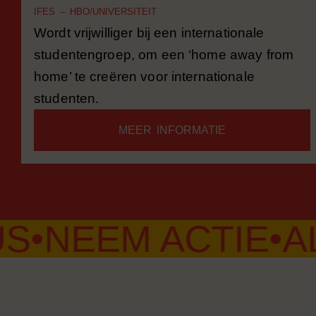
IFES – HBO/UNIVERSITEIT
Wordt vrijwilliger bij een internationale
studentengroep, om een ‘home away from
home’ te creëren voor internationale
studenten.
MEER INFORMATIE
EEM ACTIE
•
ALL-I