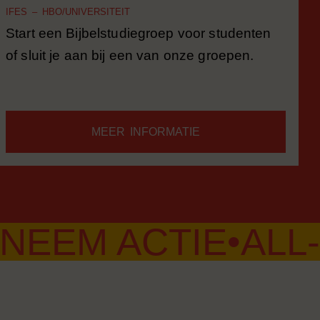
IFES – HBO/UNIVERSITEIT
Start een Bijbelstudiegroep voor studenten
of sluit je aan bij een van onze groepen.
MEER INFORMATIE
M ACTIE
•
ALL-IN 