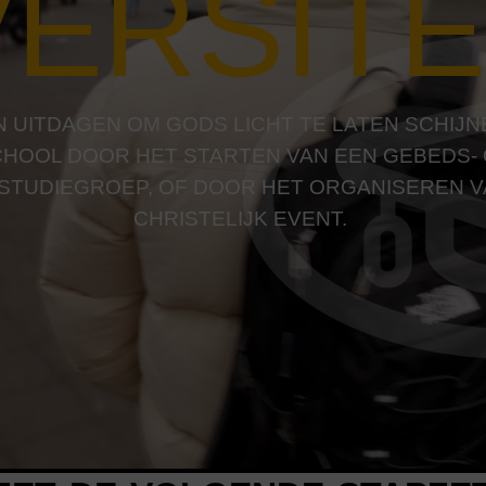
VERSITE
 UITDAGEN OM GODS LICHT TE LATEN SCHIJN
HOOL DOOR HET STARTEN VAN EEN GEBEDS-
LSTUDIEGROEP, OF DOOR HET ORGANISEREN V
CHRISTELIJK EVENT.