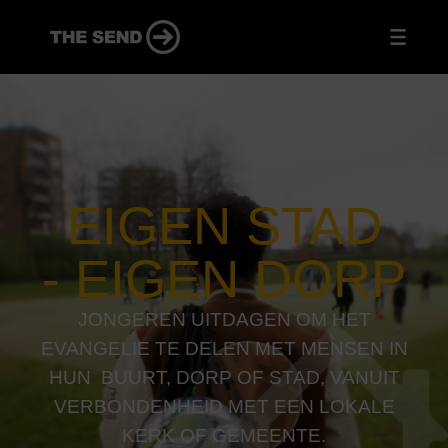
EIGEN STAD
- EIGEN DORP
JONGEREN UITDAGEN OM HET
EVANGELIE TE DELEN MET MENSEN IN
HUN BUURT, DORP OF STAD, VANUIT
VERBONDENHEID MET EEN LOKALE
KERK OF GEMEENTE.