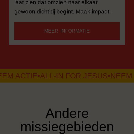
laat zien dat omzien naar elkaar
gewoon dichtbij begint. Maak impact!
MEER INFORMATIE
IE
•
ALL-IN FOR JESUS
•
NEEM ACTIE
•
A
Andere
missiegebieden