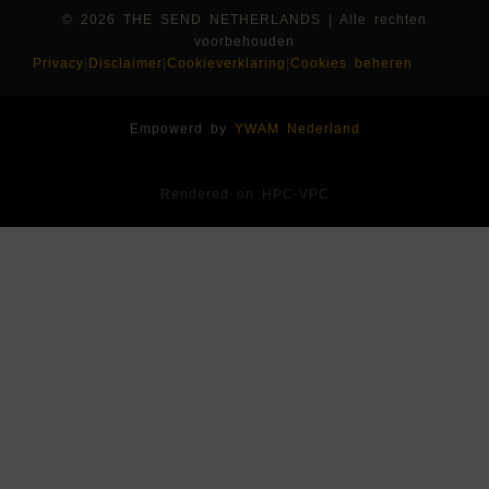
© 2026 THE SEND NETHERLANDS | Alle rechten
voorbehouden
Privacy
|
Disclaimer
|
Cookieverklaring
|
Cookies beheren
Empowerd by
YWAM Nederland
Rendered on HPC-VPC