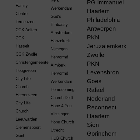
Kerk
PG Immanuel
Family
Werkendam
Haarlem
Centre
God’s
Philadelphia
Terneuzen
Embassy
Antwerpen
CGK Aalten
Amsterdam
PKN
CGK
Hanzekerk
Jeruzalemkerk
Hasselt
Nijmegen
Zwolle
CGK Zwolle
Hervormd
Christengemeente
PKN
Almkerk
Hoogeveen
Levensbron
Hervormd
City Life
Goes
Werkendam
Church
Rafael
Homecoming
Heerenveen
Church Delft
Nederland
City Life
Hope 4 You
Reconnect
Church
Vlissingen
Haarlem
Leeuwarden
Hope Church
Sion
Clemenspoort
Utrecht
Gorinchem
Gent
HUB Church