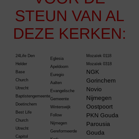
STEUN VAN AL
DEZE KERKEN:
24Life Den
Mozaïek 0118
Eglesia
Helder
Mozaïek 0318
Apeldoorn
NGK
Base
Euregio
Gorinchem
Church
Aalten
Utrecht
Novio
Evangelische
Baptistengemeente
Nijmegen
Gemeente
Doetinchem
Oostpoort
Winterswijk
Best Life
PKN Gouda
Follow
Church
Nijmegen
Parousia
Utrecht
Gereformeerde
Gouda
Capitol