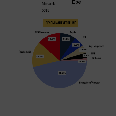
Epe
Mozaïek
0318