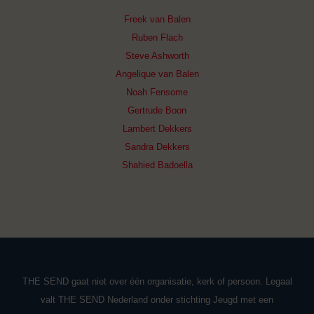
Freek van Balen
Ruben Flach
Steve Ashworth
Angelique van Balen
Noah Fensome
Gertrude Boon
Lambert Dekkers
Sandra Dekkers
Shahied Badoella
THE SEND gaat niet over één organisatie, kerk of persoon. Legaal
valt THE SEND Nederland onder stichting Jeugd met een