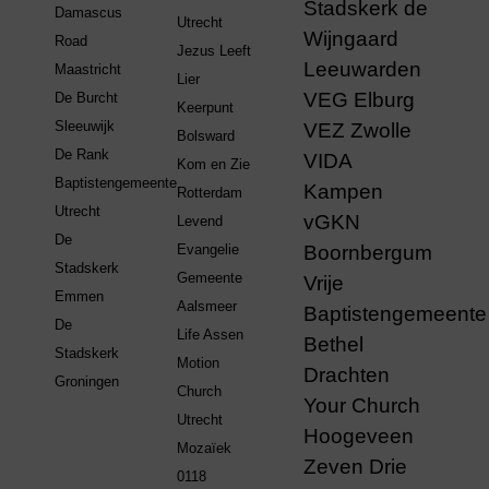
Stadskerk de
Damascus
Utrecht
Wijngaard
Road
Jezus Leeft
Leeuwarden
Maastricht
Lier
VEG Elburg
De Burcht
Keerpunt
Sleeuwijk
VEZ Zwolle
Bolsward
De Rank
VIDA
Kom en Zie
Baptistengemeente
Kampen
Rotterdam
Utrecht
vGKN
Levend
De
Evangelie
Boornbergum
Stadskerk
Gemeente
Vrije
Emmen
Aalsmeer
Baptistengemeente
De
Life Assen
Bethel
Stadskerk
Motion
Drachten
Groningen
Church
Your Church
Utrecht
Hoogeveen
Mozaïek
Zeven Drie
0118