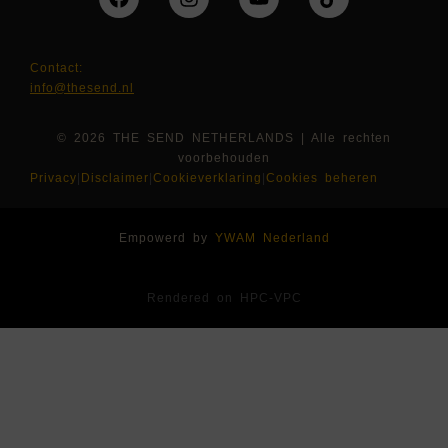
Contact:
info@thesend.nl
© 2026 THE SEND NETHERLANDS | Alle rechten
voorbehouden
Privacy
|
Disclaimer
|
Cookieverklaring
|
Cookies beheren
Empowerd by
YWAM Nederland
Rendered on HPC-VPC